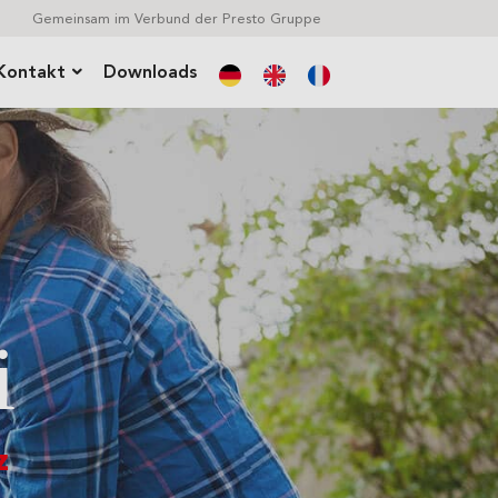
Gemeinsam im Verbund der Presto Gruppe
Kontakt
Downloads
Anfrage lose Ware
Anfahrt
Händlersuche
Werksverkauf
i
z