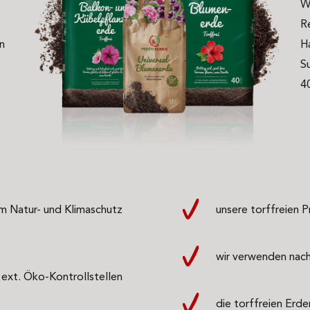
W
R
n
H
S
4
m Natur- und Klimaschutz
unsere torffreien P
wir verwenden nac
 ext. Öko-Kontrollstellen
die torffreien Erd