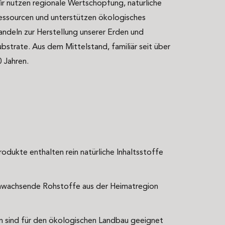
ir nutzen regionale Wertschöpfung, natürliche
essourcen und unterstützen ökologisches
andeln zur Herstellung unserer Erden und
ubstrate. Aus dem Mittelstand, familiär seit über
0 Jahren.
rodukte enthalten rein natürliche Inhaltsstoffe
hwachsende Rohstoffe aus der Heimatregion
en sind für den ökologischen Landbau geeignet