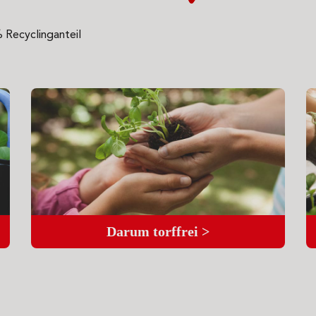
 Recyclinganteil
Darum torffrei >