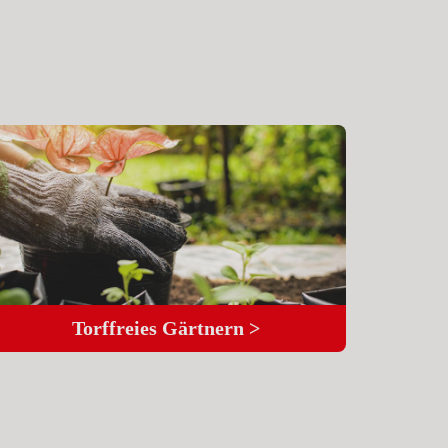
Torffreies Gärtnern >