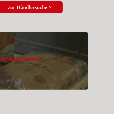
zur Händlersuche >
sandkostenfrei