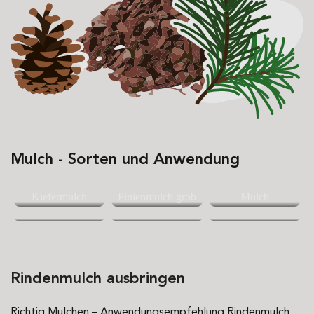
Mulch - Sorten und Anwendung
Kiefermulch
Pinienmulch grob
Mulch
Rindenhumus
Holzhackschnitzel
Dekormulch
Rindenmulch ausbringen
Richtig Mulchen – Anwendungsempfehlung Rindenmulch